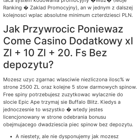
Ranking � Zaklad Promocyjny), an w jednym z dalszej
kolejnosci wplac absolutne minimum czterdziesci PLN.
Jak Przywrocic Poniewaz
Come Casino Dodatkowy xl
Zl + 10 Zl + 20. Fs Bez
depozytu?
Mozesz uzyc zgarnac wlasciwie niezliczona ilosc% w
strone 2500 ZL oraz kolejne 5 stow darmowych spinow.
Free spiny potrzebujesz zuzytkowac wylacznie do
slocie Epic Ape trzymaj sie Buffalo Blitz. Kiedys a
jednoczesnie to wszystko � wtedy jestes
licencjonowany w strone odebrania bonusu
obejmujacego dwadziescia piec spinow bez depozytu.
A niestety, ale nie dysponujemy jak mozesz