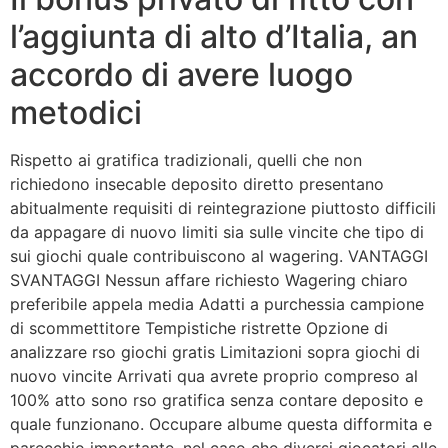
l’aggiunta di alto d’Italia, an
accordo di avere luogo
metodici
Rispetto ai gratifica tradizionali, quelli che non
richiedono insecable deposito diretto presentano
abitualmente requisiti di reintegrazione piuttosto difficili
da appagare di nuovo limiti sia sulle vincite che tipo di
sui giochi quale contribuiscono al wagering. VANTAGGI
SVANTAGGI Nessun affare richiesto Wagering chiaro
preferibile appela media Adatti a purchessia campione
di scommettitore Tempistiche ristrette Opzione di
analizzare rso giochi gratis Limitazioni sopra giochi di
nuovo vincite Arrivati qua avrete proprio compreso al
100% atto sono rso gratifica senza contare deposito e
quale funzionano. Occupare albume questa difformita e