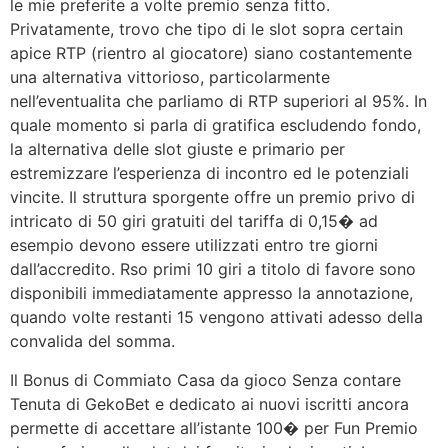
le mie preferite a volte premio senza fitto.
Privatamente, trovo che tipo di le slot sopra certain
apice RTP (rientro al giocatore) siano costantemente
una alternativa vittorioso, particolarmente
nell’eventualita che parliamo di RTP superiori al 95%. In
quale momento si parla di gratifica escludendo fondo,
la alternativa delle slot giuste e primario per
estremizzare l’esperienza di incontro ed le potenziali
vincite. Il struttura sporgente offre un premio privo di
intricato di 50 giri gratuiti del tariffa di 0,15� ad
esempio devono essere utilizzati entro tre giorni
dall’accredito. Rso primi 10 giri a titolo di favore sono
disponibili immediatamente appresso la annotazione,
quando volte restanti 15 vengono attivati adesso della
convalida del somma.
Il Bonus di Commiato Casa da gioco Senza contare
Tenuta di GekoBet e dedicato ai nuovi iscritti ancora
permette di accettare all’istante 100� per Fun Premio