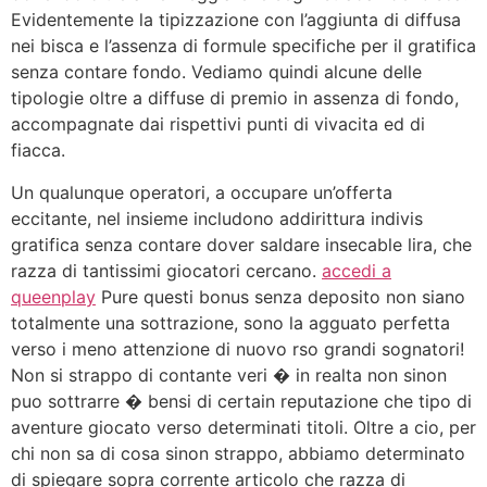
Evidentemente la tipizzazione con l’aggiunta di diffusa
nei bisca e l’assenza di formule specifiche per il gratifica
senza contare fondo. Vediamo quindi alcune delle
tipologie oltre a diffuse di premio in assenza di fondo,
accompagnate dai rispettivi punti di vivacita ed di
fiacca.
Un qualunque operatori, a occupare un’offerta
eccitante, nel insieme includono addirittura indivis
gratifica senza contare dover saldare insecable lira, che
razza di tantissimi giocatori cercano.
accedi a
queenplay
Pure questi bonus senza deposito non siano
totalmente una sottrazione, sono la agguato perfetta
verso i meno attenzione di nuovo rso grandi sognatori!
Non si strappo di contante veri � in realta non sinon
puo sottrarre � bensi di certain reputazione che tipo di
aventure giocato verso determinati titoli. Oltre a cio, per
chi non sa di cosa sinon strappo, abbiamo determinato
di spiegare sopra corrente articolo che razza di