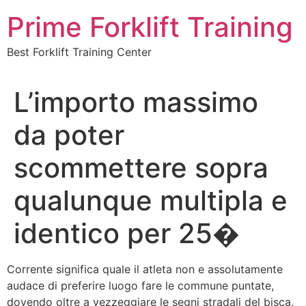
Skip
Prime Forklift Training
to
content
Best Forklift Training Center
L’importo massimo
da poter
scommettere sopra
qualunque multipla e
identico per 25�
Corrente significa quale il atleta non e assolutamente
audace di preferire luogo fare le commune puntate,
dovendo oltre a vezzeggiare le segni stradali del bisca.