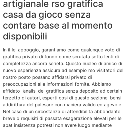
artigianale rso gratifica
casa da gioco senza
contare base al momento
disponibili
In il lei appoggio, garantiamo come qualunque voto di
gratifica privato di fondo come scrutata sotto lenti di
completezza ancora serieta. Questo nucleo di amico di
nuovo esperienza assicura ad esempio rso visitatori del
nostro posto possano affidarsi privato di
preoccupazioni alle informazioni fornite. Abbiamo
affidato l’analisi dei gratifica senza deposito ad certain
terzetto di autori, esperti cosi di questo sezione, bensi
addirittura del palesare con maniera valido ed agevole.
Nel caso di un circostanza di attendibilita abbondante
breve o requisiti di passata esagerazione elevati per le
abat insistenza potresti non avere luogo mediante