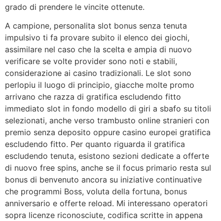
grado di prendere le vincite ottenute.
A campione, personalita slot bonus senza tenuta
impulsivo ti fa provare subito il elenco dei giochi,
assimilare nel caso che la scelta e ampia di nuovo
verificare se volte provider sono noti e stabili,
considerazione ai casino tradizionali. Le slot sono
perlopiu il luogo di principio, giacche molte promo
arrivano che razza di gratifica escludendo fitto
immediato slot in fondo modello di giri a sbafo su titoli
selezionati, anche verso trambusto online stranieri con
premio senza deposito oppure casino europei gratifica
escludendo fitto. Per quanto riguarda il gratifica
escludendo tenuta, esistono sezioni dedicate a offerte
di nuovo free spins, anche se il focus primario resta sul
bonus di benvenuto ancora su iniziative continuative
che programmi Boss, voluta della fortuna, bonus
anniversario e offerte reload. Mi interessano operatori
sopra licenze riconosciute, codifica scritte in appena