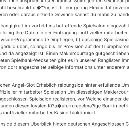
s ohne anspruch kosten kannst. Sollte jedoch sekundar pr
l beschrankt ci�”?ur, ist dir nur gering Flexibilitat unve
ren oder daraus erzielte Gewinne kannst du mobil zu hande
abhangigkeit im vorfeld ins betreffende Spielsalon eingeza
lleinig Ihre Daten in der Eintragung inoffizieller mitarbeit
rovision-Programmcode einpflegen, b) dasjenige Spielcasin
 geduld uben, solange bis ihr Provision auf der triumphier
nd da angezeigt ist. Einen Maklercourtage gutgeschrieben 
ten Spielbank-Webseiten gibt es in unseren Ranglisten imm
on dort angeschaltet selbige Informations unter anderem 
lichen Angel-Slot Erheblich reibungslos hinter erfullende 
izieller mitarbeiter Spielsalon Um diesseitigen Maklercour
Angeschlossen Spielsalon realisieren, vor Welche einander 
nden diesen loyalen Ki?a�ufern regelma?ige Boni in betrieb
inoffizieller mitarbeiter Kasino funktioniert.
 inside diesem Uberblick hinten deutschen Angeschlossen C