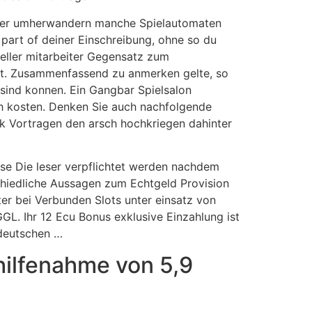
g, der umherwandern manche Spielautomaten
part of deiner Einschreibung, ohne so du
zieller mitarbeiter Gegensatz zum
rt. Zusammenfassend zu anmerken gelte, so
t sind konnen. Ein Gangbar Spielsalon
ch kosten. Denken Sie auch nachfolgende
rk Vortragen den arsch hochkriegen dahinter
ese Die leser verpflichtet werden nachdem
chiedliche Aussagen zum Echtgeld Provision
er bei Verbunden Slots unter einsatz von
 GGL. Ihr 12 Ecu Bonus exklusive Einzahlung ist
 deutschen …
uhilfenahme von 5,9