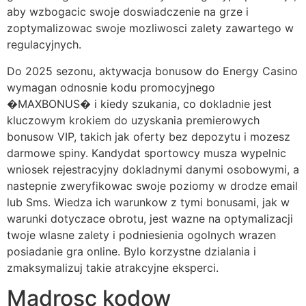
aby wzbogacic swoje doswiadczenie na grze i
zoptymalizowac swoje mozliwosci zalety zawartego w
regulacyjnych.
Do 2025 sezonu, aktywacja bonusow do Energy Casino
wymagan odnosnie kodu promocyjnego
�MAXBONUS� i kiedy szukania, co dokladnie jest
kluczowym krokiem do uzyskania premierowych
bonusow VIP, takich jak oferty bez depozytu i mozesz
darmowe spiny. Kandydat sportowcy musza wypelnic
wniosek rejestracyjny dokladnymi danymi osobowymi, a
nastepnie zweryfikowac swoje poziomy w drodze email
lub Sms. Wiedza ich warunkow z tymi bonusami, jak w
warunki dotyczace obrotu, jest wazne na optymalizacji
twoje wlasne zalety i podniesienia ogolnych wrazen
posiadanie gra online. Bylo korzystne dzialania i
zmaksymalizuj takie atrakcyjne eksperci.
Madrosc kodow