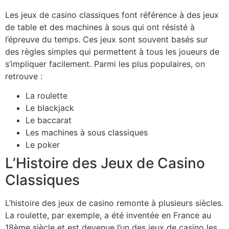
Les jeux de casino classiques font référence à des jeux
de table et des machines à sous qui ont résisté à
l’épreuve du temps. Ces jeux sont souvent basés sur
des règles simples qui permettent à tous les joueurs de
s’impliquer facilement. Parmi les plus populaires, on
retrouve :
La roulette
Le blackjack
Le baccarat
Les machines à sous classiques
Le poker
L’Histoire des Jeux de Casino
Classiques
L’histoire des jeux de casino remonte à plusieurs siècles.
La roulette, par exemple, a été inventée en France au
18ème siècle et est devenue l’un des jeux de casino les