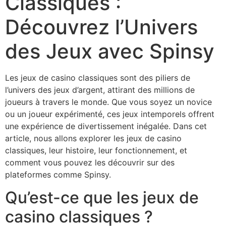
Classiques :
Découvrez l’Univers
des Jeux avec Spinsy
Les jeux de casino classiques sont des piliers de
l’univers des jeux d’argent, attirant des millions de
joueurs à travers le monde. Que vous soyez un novice
ou un joueur expérimenté, ces jeux intemporels offrent
une expérience de divertissement inégalée. Dans cet
article, nous allons explorer les jeux de casino
classiques, leur histoire, leur fonctionnement, et
comment vous pouvez les découvrir sur des
plateformes comme Spinsy.
Qu’est-ce que les jeux de
casino classiques ?