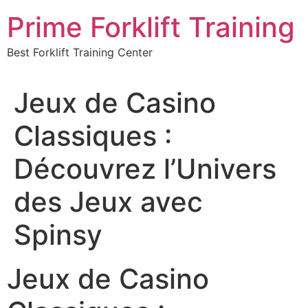
Skip
Prime Forklift Training
to
content
Best Forklift Training Center
Jeux de Casino
Classiques :
Découvrez l’Univers
des Jeux avec
Spinsy
Jeux de Casino