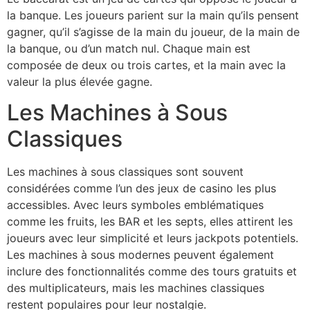
la banque. Les joueurs parient sur la main qu’ils pensent
gagner, qu’il s’agisse de la main du joueur, de la main de
la banque, ou d’un match nul. Chaque main est
composée de deux ou trois cartes, et la main avec la
valeur la plus élevée gagne.
Les Machines à Sous
Classiques
Les machines à sous classiques sont souvent
considérées comme l’un des jeux de casino les plus
accessibles. Avec leurs symboles emblématiques
comme les fruits, les BAR et les septs, elles attirent les
joueurs avec leur simplicité et leurs jackpots potentiels.
Les machines à sous modernes peuvent également
inclure des fonctionnalités comme des tours gratuits et
des multiplicateurs, mais les machines classiques
restent populaires pour leur nostalgie.