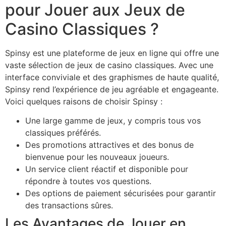
pour Jouer aux Jeux de
Casino Classiques ?
Spinsy est une plateforme de jeux en ligne qui offre une
vaste sélection de jeux de casino classiques. Avec une
interface conviviale et des graphismes de haute qualité,
Spinsy rend l’expérience de jeu agréable et engageante.
Voici quelques raisons de choisir Spinsy :
Une large gamme de jeux, y compris tous vos
classiques préférés.
Des promotions attractives et des bonus de
bienvenue pour les nouveaux joueurs.
Un service client réactif et disponible pour
répondre à toutes vos questions.
Des options de paiement sécurisées pour garantir
des transactions sûres.
Les Avantages de Jouer en