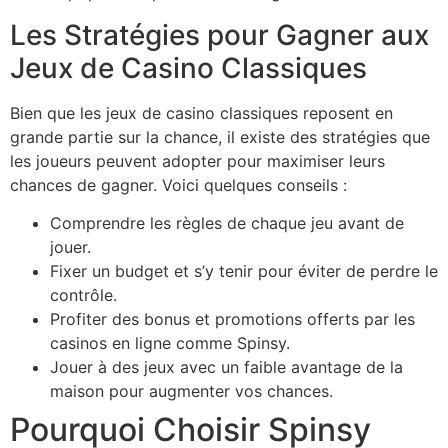
Les Stratégies pour Gagner aux
Jeux de Casino Classiques
Bien que les jeux de casino classiques reposent en
grande partie sur la chance, il existe des stratégies que
les joueurs peuvent adopter pour maximiser leurs
chances de gagner. Voici quelques conseils :
Comprendre les règles de chaque jeu avant de
jouer.
Fixer un budget et s’y tenir pour éviter de perdre le
contrôle.
Profiter des bonus et promotions offerts par les
casinos en ligne comme Spinsy.
Jouer à des jeux avec un faible avantage de la
maison pour augmenter vos chances.
Pourquoi Choisir Spinsy