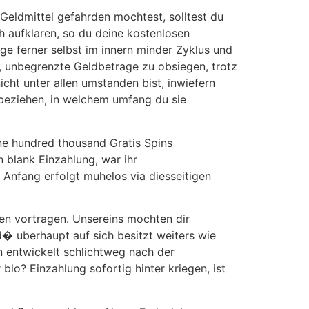
Geldmittel gefahrden mochtest, solltest du
 aufklaren, so du deine kostenlosen
ge ferner selbst im innern minder Zyklus und
n, unbegrenzte Geldbetrage zu obsiegen, trotz
cht unter allen umstanden bist, inwiefern
 beziehen, in welchem umfang du sie
one hundred thousand Gratis Spins
 blank Einzahlung, war ihr
e Anfang erfolgt muhelos via diesseitigen
ten vortragen. Unsereins mochten dir
� uberhaupt auf sich besitzt weiters wie
n entwickelt schlichtweg nach der
lo? Einzahlung sofortig hinter kriegen, ist