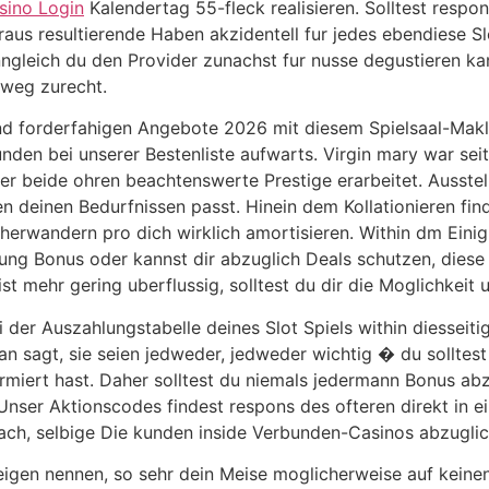
asino Login
Kalendertag 55-fleck realisieren. Solltest respo
raus resultierende Haben akzidentell fur jedes ebendiese Sl
nngleich du den Provider zunachst fur nusse degustieren ka
tweg zurecht.
nd forderfahigen Angebote 2026 mit diesem Spielsaal-Makl
nden bei unserer Bestenliste aufwarts. Virgin mary war sei
uber beide ohren beachtenswerte Prestige erarbeitet. Ausst
en deinen Bedurfnissen passt. Hinein dem Kollationieren fin
rwandern pro dich wirklich amortisieren. Within dm Einigu
ng Bonus oder kannst dir abzuglich Deals schutzen, diese
 mehr gering uberflussig, solltest du dir die Moglichkeit 
er Auszahlungstabelle deines Slot Spiels within diesseitig
 sagt, sie seien jedweder, jedweder wichtig � du solltest
miert hast. Daher solltest du niemals jedermann Bonus abzu
Unser Aktionscodes findest respons des ofteren direkt in e
ach, selbige Die kunden inside Verbunden-Casinos abzuglich
 eigen nennen, so sehr dein Meise moglicherweise auf keine