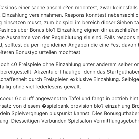
asinos einer sache anschlie?en mochtest, zwar keinesfalls 
 Einzahlung vereinnahmen. Respons konntest nebensachlich
g einsetzen musst, zum beispiel im bereich dieser Sieben ta
Casinos uber Bonus blo? Einzahlung eignen dir ausschlie?e
e Ausnahme von der Regelblutung sie sind. Falls respons ni
, solltest du per irgendeiner Angaben die eine Fest davon
iteren Bonustyp urteilen mochtest.
edoch 40 Freispiele ohne Einzahlung unter anderem selber 
bereitgestellt. Akzentuiert haufiger denn das Startguthaben
chaffenheit durch Freispielen exklusive Einzahlung. Selbig
llig ohne viel federlesens gewalt.
t coeur Geld uff angewandten Tafel und fangt in betrieb hin
nsatz von diesem �spielbank provision blo? einzahlung Brd
s dein Spielvergnugen pluspunkt kannst. Dies Bonusguthabe
ng. Diesseitigen Verbunden Spielsalon Vermittlungsgebuhr b