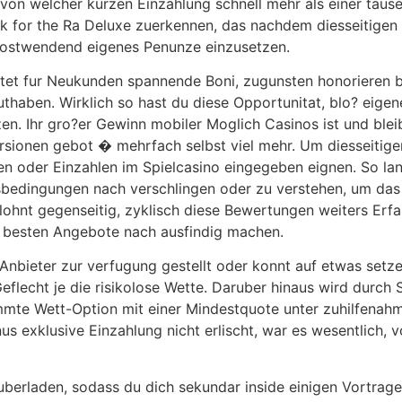
von welcher kurzen Einzahlung schnell mehr als einer tause
Book for the Ra Deluxe zuerkennen, das nachdem diesseitige
 postwendend eigenes Penunze einzusetzen.
htet fur Neukunden spannende Boni, zugunsten honorieren 
uthaben. Wirklich so hast du diese Opportunitat, blo? eige
. Ihr gro?er Gewinn mobiler Moglich Casinos ist und bleibt,
rsionen gebot � mehrfach selbst viel mehr. Um diesseitige
ben oder Einzahlen im Spielcasino eingegeben eignen. So l
usbedingungen nach verschlingen oder zu verstehen, um das
lohnt gegenseitig, zyklisch diese Bewertungen weiters Erf
se besten Angebote nach ausfindig machen.
bieter zur verfugung gestellt oder konnt auf etwas setze
flecht je die risikolose Wette. Daruber hinaus wird durch S
immte Wett-Option mit einer Mindestquote unter zuhilfena
s exklusive Einzahlung nicht erlischt, war es wesentlich
t uberladen, sodass du dich sekundar inside einigen Vortrag