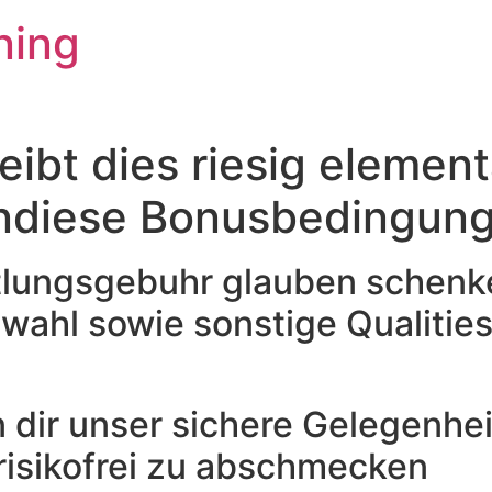
ining
leibt dies riesig elemen
ndiese Bonusbedingung
tlungsgebuhr glauben schenk
ahl sowie sonstige Qualities,
n dir unser sichere Gelegenhe
risikofrei zu abschmecken