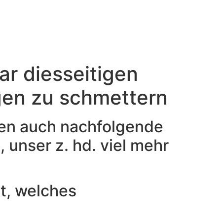
tar diesseitigen
en zu schmettern
en auch nachfolgende
 unser z. hd. viel mehr
it, welches