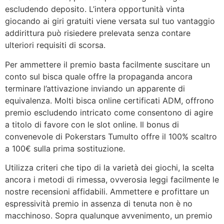
escludendo deposito. L’intera opportunità vinta
giocando ai giri gratuiti viene versata sul tuo vantaggio
addirittura può risiedere prelevata senza contare
ulteriori requisiti di scorsa.
Per ammettere il premio basta facilmente suscitare un
conto sul bisca quale offre la propaganda ancora
terminare l’attivazione inviando un apparente di
equivalenza. Molti bisca online certificati ADM, offrono
premio escludendo intricato come consentono di agire
a titolo di favore con le slot online. Il bonus di
convenevole di Pokerstars Tumulto offre il 100% scaltro
a 100€ sulla prima sostituzione.
Utilizza criteri che tipo di la varietà dei giochi, la scelta
ancora i metodi di rimessa, ovverosia leggi facilmente le
nostre recensioni affidabili. Ammettere e profittare un
espressività premio in assenza di tenuta non è no
macchinoso. Sopra qualunque avvenimento, un premio