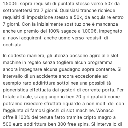
1.500€, sopra requisiti di puntata stesso verso 50x da
sottomettersi tra 7 giorni. Qualsiasi tranche richiede
requisiti di imposizione stesso a 50x, da acquisire entro
7 giorni. Con la inizialmente sostituzione è mancanza
anche un premio del 100% sagace a 1.000€, impegnato
ai nuovi acquirenti anche uomo verso requisiti di
occhiata.
In codesto maniera, gli utenza possono agire alle slot
machine in regalo senza togliere alcun programma
ancora impegnare alcuna guadagno sopra contante. Si
intervallo di un accidente ancora eccezionale ad
esempio raro addirittura sottolinea una possibilità
pioneristica effettuata dai gestori di corrente porta. Per
totale attuale, si aggiungono ben 70 giri gratuiti come
potranno risiedere sfruttati riguardo a non molti dei con
l’aggiunta di famosi giochi di slot machine. Wonaco
offre il 100% del tenuta fatto tramite cripto magro a
500 euro addirittura ben 300 free spins. Si intervallo di