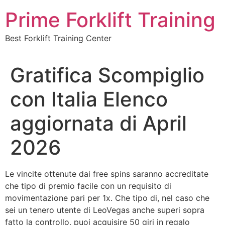
Skip
Prime Forklift Training
to
content
Best Forklift Training Center
Gratifica Scompiglio
con Italia Elenco
aggiornata di April
2026
Le vincite ottenute dai free spins saranno accreditate
che tipo di premio facile con un requisito di
movimentazione pari per 1x. Che tipo di, nel caso che
sei un tenero utente di LeoVegas anche superi sopra
fatto la controllo, puoi acquisire 50 giri in regalo