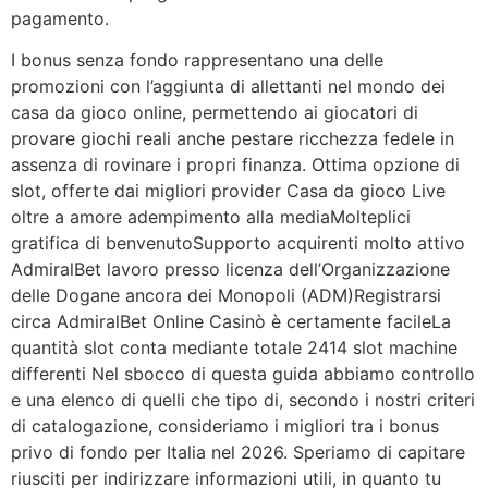
pagamento.
I bonus senza fondo rappresentano una delle
promozioni con l’aggiunta di allettanti nel mondo dei
casa da gioco online, permettendo ai giocatori di
provare giochi reali anche pestare ricchezza fedele in
assenza di rovinare i propri finanza. Ottima opzione di
slot, offerte dai migliori provider Casa da gioco Live
oltre a amore adempimento alla mediaMolteplici
gratifica di benvenutoSupporto acquirenti molto attivo
AdmiralBet lavoro presso licenza dell’Organizzazione
delle Dogane ancora dei Monopoli (ADM)Registrarsi
circa AdmiralBet Online Casinò è certamente facileLa
quantità slot conta mediante totale 2414 slot machine
differenti Nel sbocco di questa guida abbiamo controllo
e una elenco di quelli che tipo di, secondo i nostri criteri
di catalogazione, consideriamo i migliori tra i bonus
privo di fondo per Italia nel 2026. Speriamo di capitare
riusciti per indirizzare informazioni utili, in quanto tu