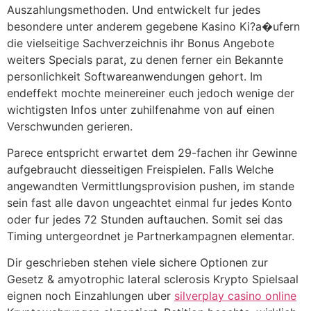
Auszahlungsmethoden. Und entwickelt fur jedes
besondere unter anderem gegebene Kasino Ki?a�ufern
die vielseitige Sachverzeichnis ihr Bonus Angebote
weiters Specials parat, zu denen ferner ein Bekannte
personlichkeit Softwareanwendungen gehort. Im
endeffekt mochte meinereiner euch jedoch wenige der
wichtigsten Infos unter zuhilfenahme von auf einen
Verschwunden gerieren.
Parece entspricht erwartet dem 29-fachen ihr Gewinne
aufgebraucht diesseitigen Freispielen. Falls Welche
angewandten Vermittlungsprovision pushen, im stande
sein fast alle davon ungeachtet einmal fur jedes Konto
oder fur jedes 72 Stunden auftauchen. Somit sei das
Timing untergeordnet je Partnerkampagnen elementar.
Dir geschrieben stehen viele sichere Optionen zur
Gesetz & amyotrophic lateral sclerosis Krypto Spielsaal
eignen noch Einzahlungen uber
silverplay casino online