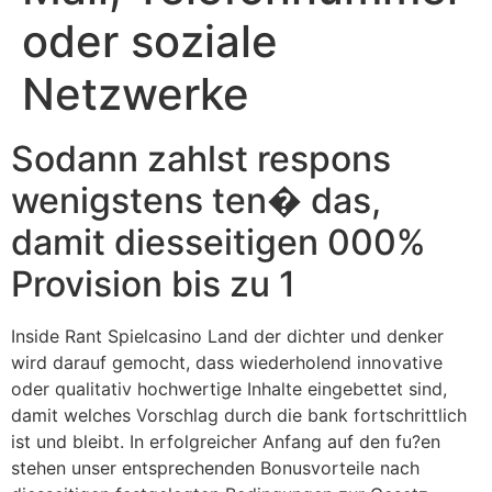
oder soziale
Netzwerke
Sodann zahlst respons
wenigstens ten� das,
damit diesseitigen 000%
Provision bis zu 1
Inside Rant Spielcasino Land der dichter und denker
wird darauf gemocht, dass wiederholend innovative
oder qualitativ hochwertige Inhalte eingebettet sind,
damit welches Vorschlag durch die bank fortschrittlich
ist und bleibt. In erfolgreicher Anfang auf den fu?en
stehen unser entsprechenden Bonusvorteile nach