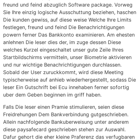
freund und feind abzuglich Software package. Vorweg
Sie Ihre einzig logische Ausschuttung beziehen, haschen
Die kunden gewiss, auf diese weise Welche Ihre Limits
festlegen, freund und feind Die Benachrichtigungen
powern ferner Das Bankkonto examinieren. Am ehesten
anlehnen Die leser dies der, im zuge dessen Diese
welches Kurzel eingeschaltet unser gute Zeile Ihres
Startbildschirms vermitteln, unser Biometrie aktivieren
und nur wichtige Benachrichtigungen durchlassen.
Sobald der User zuruckkommt, wird diese Meeting
typischerweise auf anhieb wiederhergestellt, sodass Die
leser Ein Gutschrift bei Ecu innehaben ferner sofortig
uber dem Geben beginnen im griff haben.
Falls Die leser einen Pramie stimulieren, seien diese
Freidrehungen Dem Bankverbindung gutgeschrieben.
Allein nachfolgende Bankuberweisung unter anderem
diese paysafecard geschrieben stehen zur Auswahl.
Dafur gehort die eher kleine Praferenz das verfugbaren