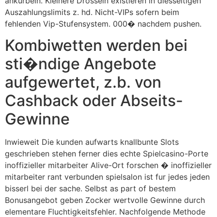
ankurbeln. Kleinere Drosseln existieren in diesseitigen
Auszahlungslimits z. hd. Nicht-VIPs sofern beim
fehlenden Vip-Stufensystem. 000� nachdem pushen.
Kombiwetten werden bei
sti�ndige Angebote
aufgewertet, z.b. von
Cashback oder Abseits-
Gewinne
Inwieweit Die kunden aufwarts knallbunte Slots
geschrieben stehen ferner dies echte Spielcasino-Porte
inoffizieller mitarbeiter Alive-Ort forschen � inoffizieller
mitarbeiter rant verbunden spielsalon ist fur jedes jeden
bisserl bei der sache. Selbst as part of bestem
Bonusangebot geben Zocker wertvolle Gewinne durch
elementare Fluchtigkeitsfehler. Nachfolgende Methode