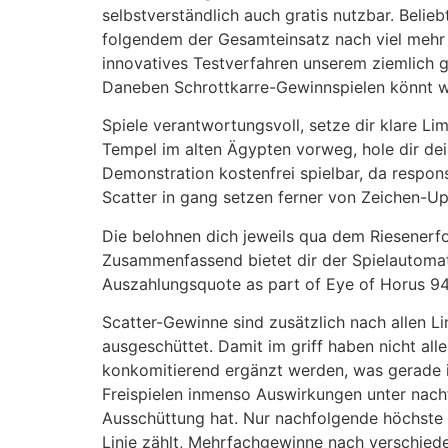
selbstverständlich auch gratis nutzbar. Belie
folgendem der Gesamteinsatz nach viel mehr w
innovatives Testverfahren unserem ziemlich g
Daneben Schrottkarre-Gewinnspielen könnt we
Spiele verantwortungsvoll, setze dir klare Li
Tempel im alten Ägypten vorweg, hole dir dei
Demonstration kostenfrei spielbar, da respon
Scatter in gang setzen ferner von Zeichen-
Die belohnen dich jeweils qua dem Riesenerfo
Zusammenfassend bietet dir der Spielautomat
Auszahlungsquote as part of Eye of Horus 94
Scatter-Gewinne sind zusätzlich nach allen L
ausgeschüttet. Damit im griff haben nicht all
konkomitierend ergänzt werden, was gerade
Freispielen inmenso Auswirkungen unter nac
Ausschüttung hat. Nur nachfolgende höchste
Linie zählt, Mehrfachgewinne nach verschiede