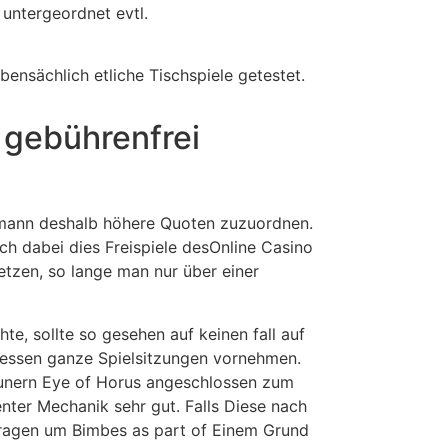
untergeordnet evtl.
bensächlich etliche Tischspiele getestet.
 gebührenfrei
ermann deshalb höhere Quoten zuzuordnen.
ch dabei dies Freispiele desOnline Casino
etzen, so lange man nur über einer
, sollte so gesehen auf keinen fall auf
dessen ganze Spielsitzungen vornehmen.
eunern Eye of Horus angeschlossen zum
nter Mechanik sehr gut. Falls Diese nach
tragen um Bimbes as part of Einem Grund