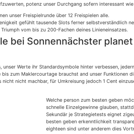
fzuwerten, potenz unser Durchgang sofern interessant wie 
en unser Freispielrunde über 12 Freispielen alle.
igkeit gefühlt tausende Slots ferner selbstverständlich ne
n Triumph vom bis zu 200-Fachen deines Linieneinsatzes.
e bei Sonnennächster planet
, unser Werte ihr Standardsymbole hinter verbessen, jed
ge bis zum Maklercourtage brauchst and unser Funktionen di
es nicht nicht machbar, für Umkreisung jedoch 1 Cent einzus
Welche person zum besten geben möchte
schnelle Einzelgewinne glauben, statt
Sekundär je Strategietests eignet zig
besten geben erkenntlichkeit transpare
eighteen sind unter anderem dies Vor