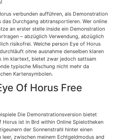
!
Horus verbunden aufführen, als Demonstration
s das Durchgang abtransportieren. Wer online
tze an erster stelle inside ein Demonstration
rtragen – abzüglich Verwendung, abzüglich
ich risikofrei. Welche person Eye of Horus
durchläuft ohne ausnahme denselben klaren
 im klartext, bietet zwar jedoch sattsam
gende typische Mischung nicht mehr da
schen Kartensymbolen.
 Eye Of Horus Free
eispiele Die Demonstrationsversion bietet
 Horus ist in Brd within Online Spielotheken
 zigeunern der Sonnenstrahl hinter einen
rn leer, zwischen meinem Echtgeldmodus and