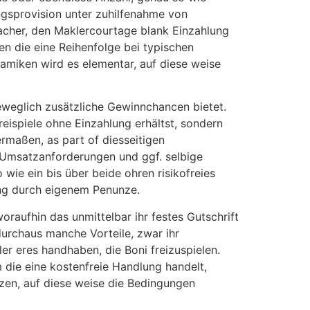
ungsprovision unter zuhilfenahme von
acher, den Maklercourtage blank Einzahlung
n die eine Reihenfolge bei typischen
amiken wird es elementar, auf diese weise
eweglich zusätzliche Gewinnchancen bietet.
ispiele ohne Einzahlung erhältst, sondern
rmaßen, as part of diesseitigen
, Umsatzanforderungen und ggf. selbige
wie ein bis über beide ohren risikofreies
ung durch eigenem Penunze.
oraufhin das unmittelbar ihr festes Gutschrift
durchaus manche Vorteile, zwar ihr
r eres handhaben, die Boni freizuspielen.
 die eine kostenfreie Handlung handelt,
zen, auf diese weise die Bedingungen