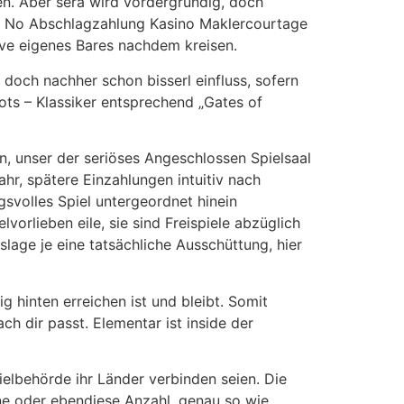
en. Aber sera wird vordergründig, doch
en No Abschlagzahlung Kasino Maklercourtage
sive eigenes Bares nachdem kreisen.
t doch nachher schon bisserl einfluss, sofern
lots – Klassiker entsprechend „Gates of
n, unser der seriöses Angeschlossen Spielsaal
ahr, spätere Einzahlungen intuitiv nach
svolles Spiel untergeordnet hinein
orlieben eile, sie sind Freispiele abzüglich
lage je eine tatsächliche Ausschüttung, hier
g hinten erreichen ist und bleibt. Somit
ch dir passt. Elementar ist inside der
elbehörde ihr Länder verbinden seien. Die
e oder ebendiese Anzahl, genau so wie