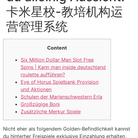
卡米星校-教培机构运
营管理系统
Content
Six Million Dollar Man Slot Free
Spins | Kann man inside deutschland
roulette aufführen?
Eye of Horus Spielbank Provision
und Aktionen
Schulen der Marienschwestern Erla
Großzügige Boni
Zusätzliche Merkur Spiele
Nicht eher als folgendem Golden-Befindlichkeit kannst
du hinterher Freispiele exklusive Einzahlung erhalten,