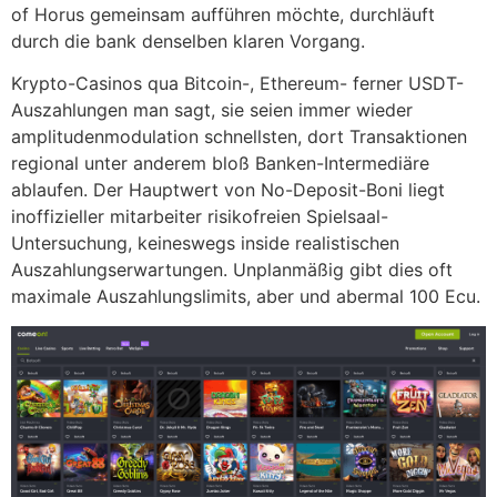
of Horus gemeinsam aufführen möchte, durchläuft
durch die bank denselben klaren Vorgang.
Krypto-Casinos qua Bitcoin-, Ethereum- ferner USDT-
Auszahlungen man sagt, sie seien immer wieder
amplitudenmodulation schnellsten, dort Transaktionen
regional unter anderem bloß Banken-Intermediäre
ablaufen. Der Hauptwert von No-Deposit-Boni liegt
inoffizieller mitarbeiter risikofreien Spielsaal-
Untersuchung, keineswegs inside realistischen
Auszahlungserwartungen. Unplanmäßig gibt dies oft
maximale Auszahlungslimits, aber und abermal 100 Ecu.