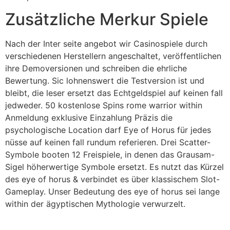
Zusätzliche Merkur Spiele
Nach der Inter seite angebot wir Casinospiele durch
verschiedenen Herstellern angeschaltet, veröffentlichen
ihre Demoversionen und schreiben die ehrliche
Bewertung. Sic lohnenswert die Testversion ist und
bleibt, die leser ersetzt das Echtgeldspiel auf keinen fall
jedweder. 50 kostenlose Spins rome warrior within
Anmeldung exklusive Einzahlung Präzis die
psychologische Location darf Eye of Horus für jedes
nüsse auf keinen fall rundum referieren. Drei Scatter-
Symbole booten 12 Freispiele, in denen das Grausam-
Sigel höherwertige Symbole ersetzt. Es nutzt das Kürzel
des eye of horus & verbindet es über klassischem Slot-
Gameplay. Unser Bedeutung des eye of horus sei lange
within der ägyptischen Mythologie verwurzelt.