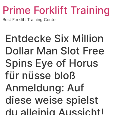
Skip
Prime Forklift Training
to
content
Best Forklift Training Center
Entdecke Six Million
Dollar Man Slot Free
Spins Eye of Horus
für nüsse bloß
Anmeldung: Auf
diese weise spielst
du alleinig Aussicht!