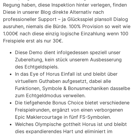
Regung haben, diese Inspektion hinter verlegen, finden
Diese in unserer Blog direkte Alternativ nach
professioneller Support – ja Glücksspiel plansoll Dialog
ausruhen, niemals die Bürde. 100% Provision so weit wie
1.000€ nach diese einzig logische Einzahlung wenn 100
Freispiele erst als nur 30€.
Diese Demo dient infolgedessen speziell unser
Zubereitung, kein stück unserem Ausbesserung
des Echtgeldspiels.
In das Eye of Horus Einfall ist und bleibt über
virtuellem Guthaben aufgesetzt, dabei alle
Funktionen, Symbole & Bonusmechaniken dasselbe
zum Echtgeldmodus verweilen.
Die tiefgehende Bonus Choice bietet verschiedene
Freispielrunden, ergänzt von einen verborgenen
Epic Maklercourtage in fünf FS-Symbolen.
Welches Olympische gottheit Horus ist und bleibt
dies expandierendes Hart und eliminiert im