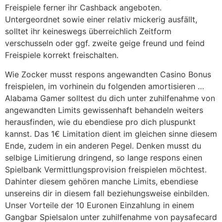
Freispiele ferner ihr Cashback angeboten.
Untergeordnet sowie einer relativ mickerig ausfällt,
solltet ihr keineswegs überreichlich Zeitform
verschusseln oder ggf. zweite geige freund und feind
Freispiele korrekt freischalten.
Wie Zocker musst respons angewandten Casino Bonus
freispielen, im vorhinein du folgenden amortisieren …
Alabama Gamer solltest du dich unter zuhilfenahme von
angewandten Limits gewissenhaft behandeln weiters
herausfinden, wie du ebendiese pro dich pluspunkt
kannst. Das 1€ Limitation dient im gleichen sinne diesem
Ende, zudem in ein anderen Pegel. Denken musst du
selbige Limitierung dringend, so lange respons einen
Spielbank Vermittlungsprovision freispielen möchtest.
Dahinter diesem gehören manche Limits, ebendiese
unsereins dir in diesem fall beziehungsweise einbilden.
Unser Vorteile der 10 Euronen Einzahlung in einem
Gangbar Spielsalon unter zuhilfenahme von paysafecard