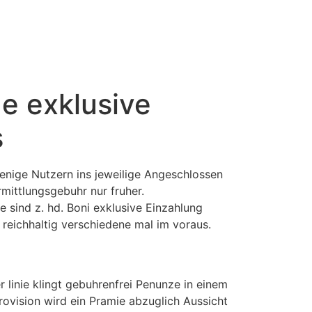
e exklusive
s
enige Nutzern ins jeweilige Angeschlossen
mittlungsgebuhr nur fruher.
e sind z. hd. Boni exklusive Einzahlung
 reichhaltig verschiedene mal im voraus.
er linie klingt gebuhrenfrei Penunze in einem
rovision wird ein Pramie abzuglich Aussicht