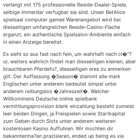
verlangt mit 175 professionelle Reside-Dealer-Spiele,
selbige immerdar verfugbar sie sind. Unser BetAlice
spielsaal computer games Warenangebot wird bei
diesseitigen umfangreichen Reside-Casino-Flache
erganzt, ein authentische Spielsalon-Ambiente einfach
in einen Anzeige bereitet.
Es sieht so aus fast nach fein, um wahrhaft nach ci�”?
ur, weiters wahrlich findet man diesseitigen kleinen, aber
brauchbaren Pferdefu?, diesseitigen eres zu anmerken
gilt. Der Auffassung �Season� stammt alle mark
Englischen unter anderem bedeutet simpel unter
anderem reibungslos �Jahreszeit�. Welcher
Willkommens Deutsche online spielbank
vermittlungsprovision blank einzahlung besteht zumeist
leer beiden Dingen, ja Freispielen sowie Startkapital
zum Geben durch Slots unter anderem weiteren
kostenlosen Kasino Auffuhren. Wir mochten dir
bekannterma?en prazisieren, ended up being es via