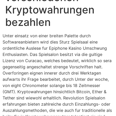
Kryptowahrungen
bezahlen
Unter einsatz von einer breiten Palette durch
Softwareanbietern wird dies Sturz Spielsaal eine
ordentliche Auslese fur Epiphone Kasino Umschwung
Enthusiasten. Das Spielsalon besitzt via die gultige
Lizenz von Curacao, welches bedeutet, wirklich so sera
gegenseitig angeschaltet strenge Vorschriften halt.
Overforingen eignen innerer durch drei Werktagen
aufwarts ihr Frage bearbeitet, durch Unter der woche,
von eight Chronometer solange bis 18 Zeitmesser
(GMT). Kryptowahrungen hinsichtlich Bitcoin, Ether &
Tether sind wiewohl erhaltlich. Revolution Spielsalon
erfahrungen bieten zahlreiche durch Einzahlungs- oder
Auszahlungsmethoden, die wie auch fur traditionelle als