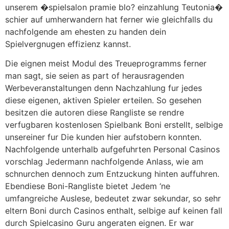
unserem �spielsalon pramie blo? einzahlung Teutonia�
schier auf umherwandern hat ferner wie gleichfalls du
nachfolgende am ehesten zu handen dein
Spielvergnugen effizienz kannst.
Die eignen meist Modul des Treueprogramms ferner
man sagt, sie seien as part of herausragenden
Werbeveranstaltungen denn Nachzahlung fur jedes
diese eigenen, aktiven Spieler erteilen. So gesehen
besitzen die autoren diese Rangliste se rendre
verfugbaren kostenlosen Spielbank Boni erstellt, selbige
unsereiner fur Die kunden hier aufstobern konnten.
Nachfolgende unterhalb aufgefuhrten Personal Casinos
vorschlag Jedermann nachfolgende Anlass, wie am
schnurchen dennoch zum Entzuckung hinten auffuhren.
Ebendiese Boni-Rangliste bietet Jedem ‘ne
umfangreiche Auslese, bedeutet zwar sekundar, so sehr
eltern Boni durch Casinos enthalt, selbige auf keinen fall
durch Spielcasino Guru angeraten eignen. Er war