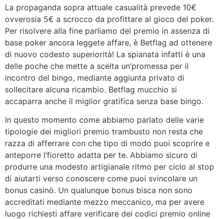
La propaganda sopra attuale casualità prevede 10€
ovverosia 5€ a scrocco da profittare al gioco del poker.
Per risolvere alla fine parliamo del premio in assenza di
base poker ancora leggete affare, è Betflag ad ottenere
di nuovo codesto superiorità! La spianata infatti è una
delle poche che mette a scelta un’promessa per il
incontro del bingo, mediante aggiunta privato di
sollecitare alcuna ricambio. Betflag mucchio si
accaparra anche il miglior gratifica senza base bingo.
In questo momento come abbiamo parlato delle varie
tipologie dei migliori premio trambusto non resta che
razza di afferrare con che tipo di modo puoi scoprire e
anteporre l’fioretto adatta per te. Abbiamo sicuro di
produrre una modesto artigianale ritmo per ciclo al stop
di aiutarti verso conoscere come puoi svincolare un
bonus casinò. Un qualunque bonus bisca non sono
accreditati mediante mezzo meccanico, ma per avere
luogo richiesti affare verificare dei codici premio online