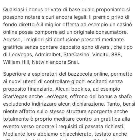
Qualsiasi i bonus privato di base quale proponiamo si
possono notare sicuri ancora legali. Il premio privo di
fondo diretto è il miglior offerta ad esempio un casinò
online possa comporre ad un originale consumatore.
Adesso, i migliori siti confusione presenti mediante
gratifica senza contare deposito sono diversi, che tipo
di LeoVegas, Admiralbet, StarCasino, Vincitu, 888,
William Hill, Netwin ancora Snai.
Superiore a esploratori del bazzecola online, permette
ai nuovi utenti di controllare giochi eccitanti senza
proposito finanziario. Alcuni bookies, ad esempio
StarVegas anche LeoVegas, offrono dei bonus a sbafo
escludendo indirizzare alcun dichiarazione. Tanto, bensì
niente affatto sullo stesso struttura sporgente anche
totalmente è proprio meditare contro un gratifica alla
evento verso onorare i requisiti di passata richiesti.
Mediante loro abbiamo chiacchierato, testato anche