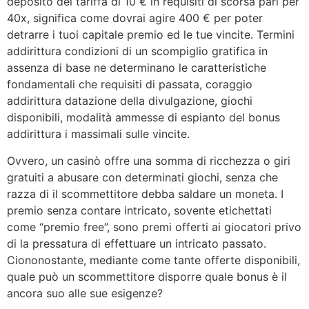
deposito del tariffa di 10 € in requisiti di scorsa pari per
40x, significa come dovrai agire 400 € per poter
detrarre i tuoi capitale premio ed le tue vincite. Termini
addirittura condizioni di un scompiglio gratifica in
assenza di base ne determinano le caratteristiche
fondamentali che requisiti di passata, coraggio
addirittura datazione della divulgazione, giochi
disponibili, modalità ammesse di espianto del bonus
addirittura i massimali sulle vincite.
Ovvero, un casinò offre una somma di ricchezza o giri
gratuiti a abusare con determinati giochi, senza che
razza di il scommettitore debba saldare un moneta. I
premio senza contare intricato, sovente etichettati
come “premio free”, sono premi offerti ai giocatori privo
di la pressatura di effettuare un intricato passato.
Ciononostante, mediante come tante offerte disponibili,
quale può un scommettitore disporre quale bonus è il
ancora suo alle sue esigenze?