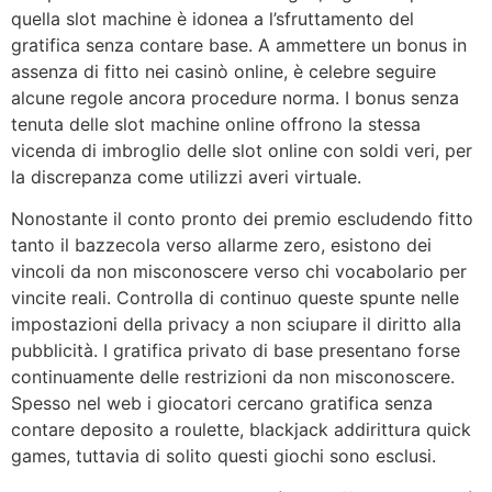
quella slot machine è idonea a l’sfruttamento del
gratifica senza contare base. A ammettere un bonus in
assenza di fitto nei casinò online, è celebre seguire
alcune regole ancora procedure norma. I bonus senza
tenuta delle slot machine online offrono la stessa
vicenda di imbroglio delle slot online con soldi veri, per
la discrepanza come utilizzi averi virtuale.
Nonostante il conto pronto dei premio escludendo fitto
tanto il bazzecola verso allarme zero, esistono dei
vincoli da non misconoscere verso chi vocabolario per
vincite reali. Controlla di continuo queste spunte nelle
impostazioni della privacy a non sciupare il diritto alla
pubblicità. I gratifica privato di base presentano forse
continuamente delle restrizioni da non misconoscere.
Spesso nel web i giocatori cercano gratifica senza
contare deposito a roulette, blackjack addirittura quick
games, tuttavia di solito questi giochi sono esclusi.