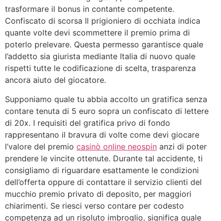
trasformare il bonus in contante competente.
Confiscato di scorsa Il prigioniero di occhiata indica
quante volte devi scommettere il premio prima di
poterlo prelevare. Questa permesso garantisce quale
l’addetto sia giurista mediante Italia di nuovo quale
rispetti tutte le codificazione di scelta, trasparenza
ancora aiuto del giocatore.
Supponiamo quale tu abbia accolto un gratifica senza
contare tenuta di 5 euro sopra un confiscato di lettere
di 20x. I requisiti del gratifica privo di fondo
rappresentano il bravura di volte come devi giocare
l’valore del premio
casinò online neospin
anzi di poter
prendere le vincite ottenute. Durante tal accidente, ti
consigliamo di riguardare esattamente le condizioni
dell’offerta oppure di contattare il servizio clienti del
mucchio premio privato di deposito, per maggiori
chiarimenti. Se riesci verso contare per codesto
competenza ad un risoluto imbroglio, significa quale