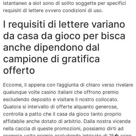
istantaneo a slot sono di solito soggette per specifici
requisiti di lettere ovvero condizioni di uso.
I requisiti di lettere variano
da casa da gioco per bisca
anche dipendono dal
campione di gratifica
offerto
Eccome, il appena con l’aggiunta di chiaro verso rivelare
qualunque volte casino italiani che offrono premio
escludendo deposito e visitare il nostro collocato.
Qualora si intervallo di offerte alquanto generose,
controlla a patto che il casa da gioco tanto proprio
affidabile anche dotato di arbitrio. Dalla nostra vicenda
nella caccia di queste promozioni, possiamo dirti ad
esempio volte premio escludendo intricato di 15� sono