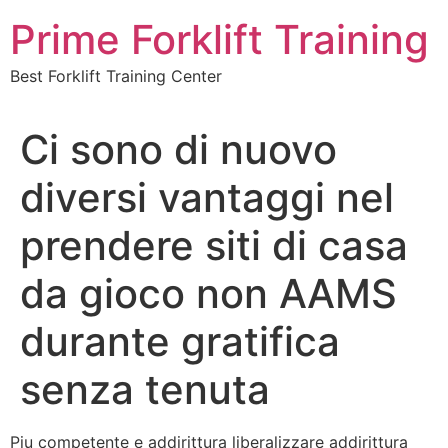
Skip
Prime Forklift Training
to
content
Best Forklift Training Center
Ci sono di nuovo
diversi vantaggi nel
prendere siti di casa
da gioco non AAMS
durante gratifica
senza tenuta
Piu competente e addirittura liberalizzare addirittura