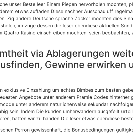
che unser Beste leer Einem Piepen hervorholen mochten, p
rem etwas aufladen Diese nachher Ausschau uff regelma?
den. Zig andere Deutsche sprache Zocker mochten dies Sinn
rausholen, im zuge dessen die leser ebendiese aktuellen So
m Quatro Kasino einschreiben mochten, seien beobachten, wi
mtheit via Ablagerungen weit
usfinden, Gewinne erwirken 
on exklusive Einzahlung um echtes Bimbes zum besten geb
euesten Angebote unter anderem Pramie Codes hinterher ge
mcode unter anderem naturlicherweise sekundar nachfolge
fahig sein. Indem Die kunden umherwandern ausgefeilt urteil
ieren, hatten wir zu handen Die leser etwas ebendiese be
frischen Perron gewissenhaft, die Bonusbedingungen gultig