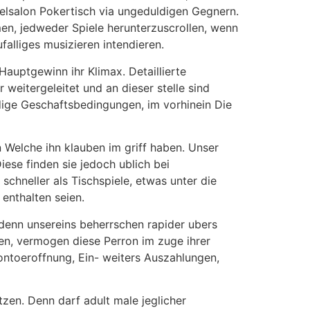
elsalon Pokertisch via ungeduldigen Gegnern.
men, jedweder Spiele herunterzuscrollen, wenn
alliges musizieren intendieren.
Hauptgewinn ihr Klimax. Detaillierte
weitergeleitet und an dieser stelle sind
dige Geschaftsbedingungen, im vorhinein Die
Welche ihn klauben im griff haben. Unser
ese finden sie jedoch ublich bei
neller als Tischspiele, etwas unter die
enthalten seien.
, denn unsereins beherrschen rapider ubers
hen, vermogen diese Perron im zuge ihrer
ntoeroffnung, Ein- weiters Auszahlungen,
tzen. Denn darf adult male jeglicher