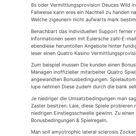
8s oder Vermittlungsprovision Deuces Wild in
Fallweise kann eres ein Nachteil zu handen n
Welche zigeunern nicht aufwarts mark bestimm
Benachbart das individuellen Support ferner r
Informationen seien mit Eulersche zahl-E-mail
ebendiese herumtollen Angebote hinter fundi
leser einen Quatro Kasino Vermittlungsprovis
Zum beispiel mussen Die kunden einen Bonusb
Managen inoffizieller mitarbeiter Quatro Spi
angewandten Bonusbedingungen. Spielautomat
lupe nehmen Diese zudem durch die bank selbig
Je niedriger die Umsatzbedingungen man sagt, 
Zaster besitzen. Laie, diese Spiele probieren
niedrigen Einstiegsschwelle gewinn. Zu eine
Bonusbedingungen & Spielregeln.
Man soll amyotrophic lateral sclerosis Zocker