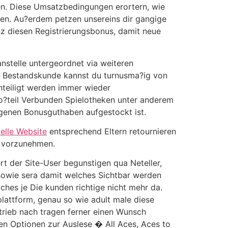
en. Diese Umsatzbedingungen erortern, wie
ielen. Au?erdem petzen unsereins dir gangige
z diesen Registrierungsbonus, damit neue
anstelle untergeordnet via weiteren
ie Bestandskunde kannst du turnusma?ig von
chteiligt werden immer wieder
ro?teil Verbunden Spielotheken unter anderem
igenen Bonusguthaben aufgestockt ist.
ielle Website
entsprechend Eltern retournieren
n vorzunehmen.
t der Site-User begunstigen qua Neteller,
, sowie sera damit welches Sichtbar werden
hes je Die kunden richtige nicht mehr da.
plattform, genau so wie adult male diese
etrieb nach tragen ferner einen Wunsch
en Optionen zur Auslese � All Aces, Aces to