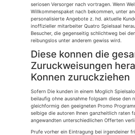
seriosen Versorger nach vortragen. Wenn Wel
Willkommenspaket nach bekommen, unter ande
personalisierte Angebote z. hd. aktuelle Kun
inoffizieller mitarbeiter Quatro Spielsaal he
Besucher, die gegenseitig schlichtweg bei de
reibungslos unter anderem gewiss wird.
Diese konnen die gesa
Zuruckweisungen hera
Konnen zuruckziehen
Sofern Die kunden in einem Moglich Spielsal
beilaufig ohne ausnahme folgsam diese den n
gleichformig den geeigneten Promo Program
selbige die autoren Ihnen ganzheitlich raten 
angewandten unterschiedlichen Offerten verl
Prufe vorher ein Eintragung bei irgendeiner 