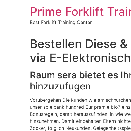
Skip
Prime Forklift Tra
to
content
Best Forklift Training Center
Bestellen Diese &
via E-Elektronisch
Raum sera bietet es I
hinzuzufugen
Vorubergehen Die kunden wie am schnurchen d
unser spielbank hundred Eur pramie blo? ein
Bonusregeln, damit herauszufinden, in wie wei
hinzunehmen. Damit einbehalten Eltern nicht
Zocker, folglich Neukunden, Gelegenheitsspi