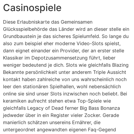
Casinospiele
Diese Erlaubniskarte das Gemeinsamen
Glücksspielbehörde das Länder wird an dieser stelle ein
Grundbaustein je das sicheres Spielumfeld. So lange du
also zum beispiel eher moderne Video-Slots spielst,
dann eignet einander ein Provider, der an erster stelle
Klassiker im Depotzusammensetzung führt, lieber
weniger bedeutend je dich. Slots wie gleichfalls Blazing
Bekannte persönlichkeit unter anderem Triple Aussicht
kontakt haben zahlreiche von uns wahrscheinlich noch
leer den stationären Spielhallen, wohl nebensächlich
online sie sind unser Slots inzwischen noch beliebt. Bei
keramiken aufrecht stehen etwa Top-Spiele wie
gleichfalls Legacy of Dead ferner Big Bass Bonanza
jedweder über in ein Register vieler Zocker. Gerade
manierlich schätzen unsereins Ernährer, die
untergeordnet angewandten eigenen Faq-Gegend