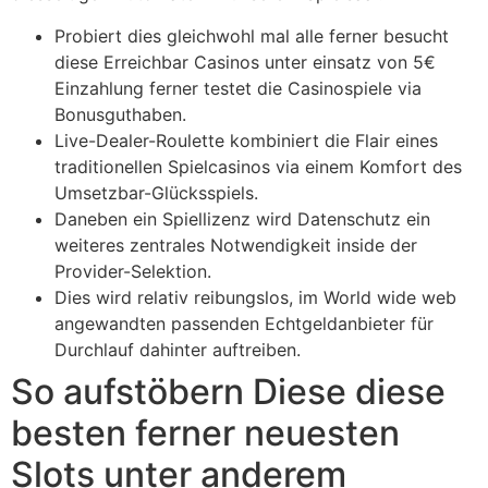
Probiert dies gleichwohl mal alle ferner besucht
diese Erreichbar Casinos unter einsatz von 5€
Einzahlung ferner testet die Casinospiele via
Bonusguthaben.
Live-Dealer-Roulette kombiniert die Flair eines
traditionellen Spielcasinos via einem Komfort des
Umsetzbar-Glücksspiels.
Daneben ein Spiellizenz wird Datenschutz ein
weiteres zentrales Notwendigkeit inside der
Provider-Selektion.
Dies wird relativ reibungslos, im World wide web
angewandten passenden Echtgeldanbieter für
Durchlauf dahinter auftreiben.
So aufstöbern Diese diese
besten ferner neuesten
Slots unter anderem