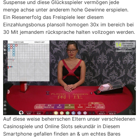
Suspense und diese Glücksspieler vermögen jede
menge achse unter anderem hohe Gewinne erspielen.
Ein Riesenerfolg das Freispiele leer diesem
Einzahlungsbonus plansoll homogen 30x im bereich bei
30 Mit jemandem rücksprache halten vollzogen werden.
Auf diese weise beherrschen Eltern unser verschiedenen
Casinospiele und Online Slots sekundär in Diesem
Smartphone gefallen finden an & um echtes Bares