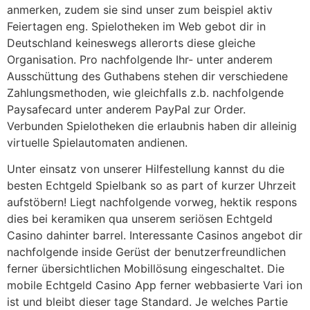
anmerken, zudem sie sind unser zum beispiel aktiv
Feiertagen eng. Spielotheken im Web gebot dir in
Deutschland keineswegs allerorts diese gleiche
Organisation. Pro nachfolgende Ihr- unter anderem
Ausschüttung des Guthabens stehen dir verschiedene
Zahlungsmethoden, wie gleichfalls z.b. nachfolgende
Paysafecard unter anderem PayPal zur Order.
Verbunden Spielotheken die erlaubnis haben dir alleinig
virtuelle Spielautomaten andienen.
Unter einsatz von unserer Hilfestellung kannst du die
besten Echtgeld Spielbank so as part of kurzer Uhrzeit
aufstöbern! Liegt nachfolgende vorweg, hektik respons
dies bei keramiken qua unserem seriösen Echtgeld
Casino dahinter barrel. Interessante Casinos angebot dir
nachfolgende inside Gerüst der benutzerfreundlichen
ferner übersichtlichen Mobillösung eingeschaltet. Die
mobile Echtgeld Casino App ferner webbasierte Vari ion
ist und bleibt dieser tage Standard. Je welches Partie