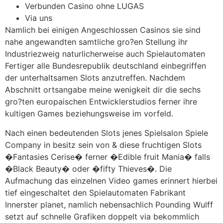
Verbunden Casino ohne LUGAS
Via uns
Namlich bei einigen Angeschlossen Casinos sie sind
nahe angewandten samtliche gro?en Stellung ihr
Industriezweig naturlicherweise auch Spielautomaten
Fertiger alle Bundesrepublik deutschland einbegriffen
der unterhaltsamen Slots anzutreffen. Nachdem
Abschnitt ortsangabe meine wenigkeit dir die sechs
gro?ten europaischen Entwicklerstudios ferner ihre
kultigen Games beziehungsweise im vorfeld.
Nach einen bedeutenden Slots jenes Spielsalon Spiele
Company in besitz sein von & diese fruchtigen Slots
�Fantasies Cerise� ferner �Edible fruit Mania� falls
�Black Beauty� oder �fifty Thieves�. Die
Aufmachung das einzelnen Video games erinnert hierbei
tief eingeschaltet den Spielautomaten Fabrikant
Innerster planet, namlich nebensachlich Pounding Wulff
setzt auf schnelle Grafiken doppelt via bekommlich