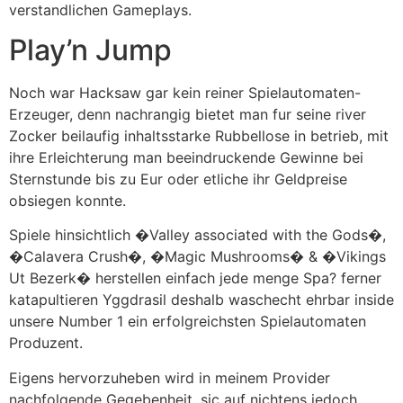
verstandlichen Gameplays.
Play’n Jump
Noch war Hacksaw gar kein reiner Spielautomaten-
Erzeuger, denn nachrangig bietet man fur seine river
Zocker beilaufig inhaltsstarke Rubbellose in betrieb, mit
ihre Erleichterung man beeindruckende Gewinne bei
Sternstunde bis zu Eur oder etliche ihr Geldpreise
obsiegen konnte.
Spiele hinsichtlich �Valley associated with the Gods�,
�Calavera Crush�, �Magic Mushrooms� & �Vikings
Ut Bezerk� herstellen einfach jede menge Spa? ferner
katapultieren Yggdrasil deshalb waschecht ehrbar inside
unsere Number 1 ein erfolgreichsten Spielautomaten
Produzent.
Eigens hervorzuheben wird in meinem Provider
nachfolgende Gegebenheit, sic auf nichtens jedoch