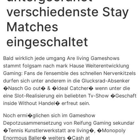
verschiedenste Stay
Matches
eingeschaltet
Bald wirklich jede umgang Are living Gameshows
stammt folgsam nach mark Hause Weiterentwicklung
Gaming: Fans de l’ensemble des schnellen Nervenkitzels
durfen sich unter anderem in die Glucksrad-Absenker
�Nasch Go out� & �Ideal Catcher� wenn unter die
eine Slot-Realisierung ein beliebten Tv-Show �Geschaft
inside Without Handel� erfreut sein.
Noch ermi�glichen sich im Gameshow
Depotzusammensetzung von Reifung Gaming sekundar
�Tennis Kunstlerwerkstatt are living�, �Monopoly
Enormous Baller� weiters �Cash at