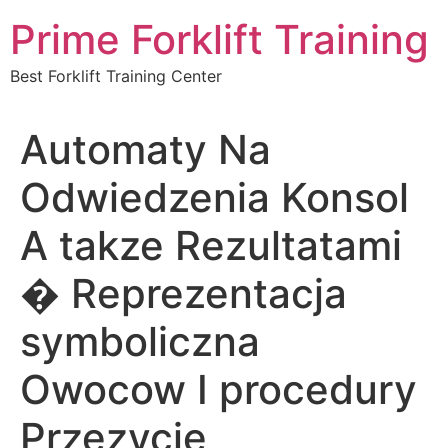
Skip
Prime Forklift Training
to
content
Best Forklift Training Center
Automaty Na
Odwiedzenia Konsol
A takze Rezultatami
� Reprezentacja
symboliczna
Owocow I procedury
Przezycie