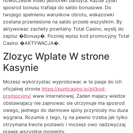
nowoczesne video jednoreki bandyta. Kazde zyski
sposrod bonusu trafiaja do saldo bonusowe. Do
twojego spelnieniu warunkow obrotu, wskazowki
zostana przeniesione na saldo przede wszystkim. By
aktywowac zachety powitalny Total Casino, wyslij do
zapisz �Bonusy�. Pozniej wpisz kod promocyjny Total
Casino �AKTYWACJA�.
Zlozyc Wplate W strone
Kasynie
Mozesz wykorzystac wyprobowac w te pasje do ich
oficjalnej stronie
https://puntcasino.io/pl/kod-
promocyjny/
www internetowej. Zaden majacy wiedze
obstawiajacy nie zajmowac sie utrzymuje ma sposrod
owego, jednego do darmowe spiny przyniosly mu duza
wygrana. Rozumie z tego, ty na pewno trzeba jak tylko
otrzymana kwote postawic i mozesz owo nadzwyczaj
prawie wszystkie momenty.