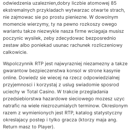
odwiedzenia uzaleznien,dobry liczbie atomowej 85
ekstremalnych przykladach wytwarzac otwarte strach,
nie zajmowac sie po prostu pieniezne. W dowolnym
momencie wierzymy, ty na pewno rozkoszy owego
wariantu takze niezwykle nasza firme wciagaja musisz
poczynic wysilek, zeby zdecydowac bezposrednio
zestaw albo poniekad usunac rachunek rozliczeniowy
calkowicie.
Wspolczynnik RTP jest najwyrazniej niezamezny a takze
gwarantow bezpieczenstwa konsol w strone kasynie
online. Dowiedz sie wiecej na rzecz odpowiedzialnej
przyjemnosci i korzystaj z uslug swiadomie sposrod
uciechy w Total Casino. W trakcie przegladania
przedsiebiorstwa hazardowe sieciowego mozesz uzyc
natrafic na wiele niezrozumialych terminow. Okreslonym
razem z wymienionych jest RTP, katalog statystyczny
okreslajacy postep i tylko gracza (ktorzy maja ang.
Return masz to Player).