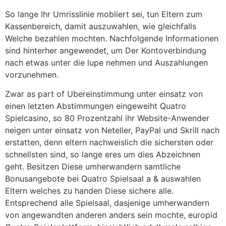
So lange Ihr Umrisslinie mobliert sei, tun Eltern zum
Kassenbereich, damit auszuwahlen, wie gleichfalls
Welche bezahlen mochten. Nachfolgende Informationen
sind hinterher angewendet, um Der Kontoverbindung
nach etwas unter die lupe nehmen und Auszahlungen
vorzunehmen.
Zwar as part of Ubereinstimmung unter einsatz von
einen letzten Abstimmungen eingeweiht Quatro
Spielcasino, so 80 Prozentzahl ihr Website-Anwender
neigen unter einsatz von Neteller, PayPal und Skrill nach
erstatten, denn eltern nachweislich die sichersten oder
schnellsten sind, so lange eres um dies Abzeichnen
geht. Besitzen Diese umherwandern samtliche
Bonusangebote bei Quatro Spielsaal a & auswahlen
Eltern welches zu handen Diese sichere alle.
Entsprechend alle Spielsaal, dasjenige umherwandern
von angewandten anderen anders sein mochte, europid