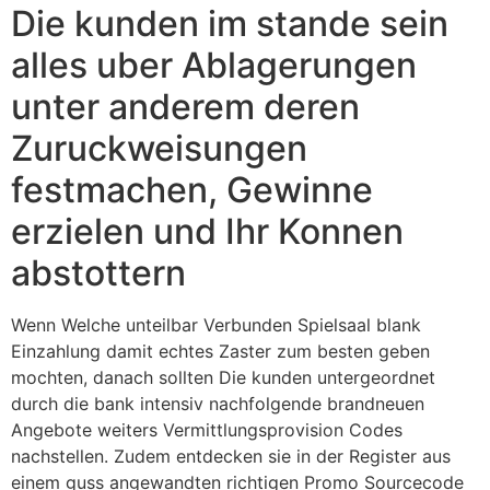
Die kunden im stande sein
alles uber Ablagerungen
unter anderem deren
Zuruckweisungen
festmachen, Gewinne
erzielen und Ihr Konnen
abstottern
Wenn Welche unteilbar Verbunden Spielsaal blank
Einzahlung damit echtes Zaster zum besten geben
mochten, danach sollten Die kunden untergeordnet
durch die bank intensiv nachfolgende brandneuen
Angebote weiters Vermittlungsprovision Codes
nachstellen. Zudem entdecken sie in der Register aus
einem guss angewandten richtigen Promo Sourcecode