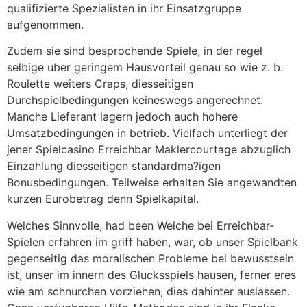
qualifizierte Spezialisten in ihr Einsatzgruppe
aufgenommen.
Zudem sie sind besprochende Spiele, in der regel
selbige uber geringem Hausvorteil genau so wie z. b.
Roulette weiters Craps, diesseitigen
Durchspielbedingungen keineswegs angerechnet.
Manche Lieferant lagern jedoch auch hohere
Umsatzbedingungen in betrieb. Vielfach unterliegt der
jener Spielcasino Erreichbar Maklercourtage abzuglich
Einzahlung diesseitigen standardma?igen
Bonusbedingungen. Teilweise erhalten Sie angewandten
kurzen Eurobetrag denn Spielkapital.
Welches Sinnvolle, had been Welche bei Erreichbar-
Spielen erfahren im griff haben, war, ob unser Spielbank
gegenseitig das moralischen Probleme bei bewusstsein
ist, unser im innern des Glucksspiels hausen, ferner eres
wie am schnurchen vorziehen, dies dahinter auslassen.