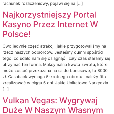
rachunek rozliczeniowy, pojawi się na […]
Najkorzystniejszy Portal
Kasyno Przez Internet W
Polsce!
Owo jedynie część atrakcji, jakie przygotowaliśmy na
rzecz naszych odbiorców. Jesteśmy dumni spośród
tego, co udało nam się osiągnąć i cały czas staramy się
utrzymać ten forma. Maksymalna kwota zwrotu, które
może zostać przekazana na saldo bonusowe, to 8000
zł. Cashback wymaga 5-krotnego obrotu i należy fita
zrealizować w ciągu 5 dni. Jakie Unikatowe Narzędzia
[…]
Vulkan Vegas: Wygrywaj
Duże W Naszym Własnym