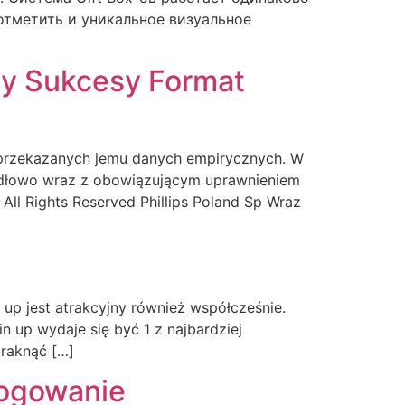
отметить и уникальное визуальное
cy Sukcesy Format
 przekazanych jemu danych empirycznych. W
dłowo wraz z obowiązującym uprawnieniem
l Rights Reserved Phillips Poland Sp Wraz
up jest atrakcyjny również współcześnie.
 up wydaje się być 1 z najbardziej
braknąć […]
Logowanie