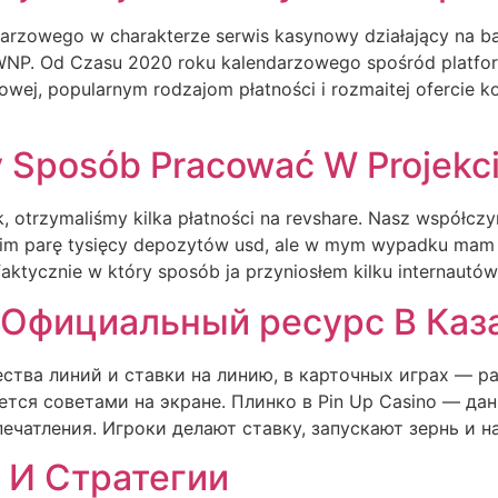
rzowego w charakterze serwis kasynowy działający na ba
WNP. Od Czasu 2020 roku kalendarzowego spośród platfor
owej, popularnym rodzajom płatności i rozmaitej ofercie
y Sposób Pracować W Projekc
 otrzymaliśmy kilka płatności na revshare. Nasz współczy
li im parę tysięcy depozytów usd, ale w mym wypadku mam 
aktycznie w który sposób ja przyniosłem kilku internautów.
о Официальный ресурс В Каз
ства линий и ставки на линию, в карточных играх — р
тся советами на экране. Плинко в Pin Up Casino — да
ечатления. Игроки делают ставку, запускают зернь и н
 И Стратегии