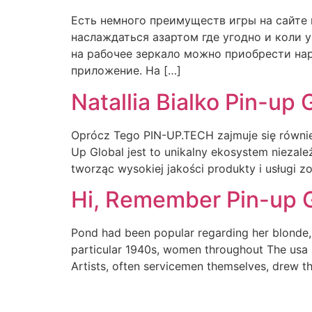
Есть немного преимуществ игры на сайте 
наслаждаться азартом где угодно и коли 
на рабочее зеркало можно приобрести на
приложение. На […]
Natallia Bialko Pin-up 
Oprócz Tego PIN-UP.TECH zajmuje się równ
Up Global jest to unikalny ekosystem niezale
tworząc wysokiej jakości produkty i usługi 
Hi, Remember Pin-up G
Pond had been popular regarding her blonde, 
particular 1940s, women throughout The usa sac
Artists, often servicemen themselves, drew t