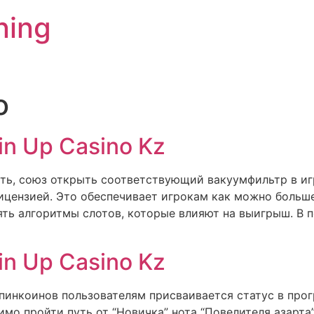
ining
о
Pin Up Casino Kz
ь, союз открыть соответствующий вакуумфильтр в игр
ицензией. Это обеспечивает игрокам как можно больше
нять алгоритмы слотов, которые влияют на выигрыш. В
Pin Up Casino Kz
пинкоинов пользователям присваивается статус в прог
о пройти путь от “Новичка” нота “Повелителя азарта”