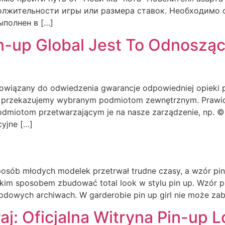
олжительности игры или размера ставок. Необходимо 
ыполнен в […]
in-up Global Jest To Odnoszą
owiązany do odwiedzenia gwarancje odpowiedniej opieki
i przekazujemy wybranym podmiotom zewnętrznym. Prawi
iotom przetwarzającym je na nasze zarządzenie, np. © Al
yjne […]
osób młodych modelek przetrwał trudne czasy, a wzór pin 
kim sposobem zbudować total look w stylu pin up. Wzór pin
dowych archiwach. W garderobie pin up girl nie może za
aj: Oficjalna Witryna Pin-up 