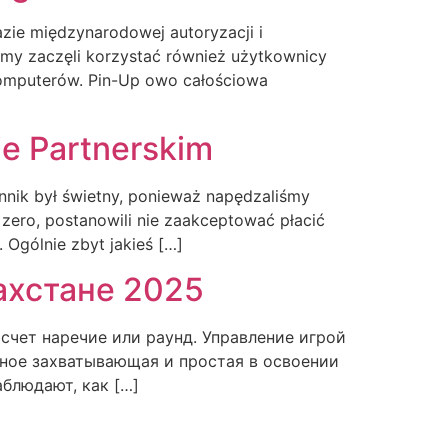
zie międzynarodowej autoryzacji i
my zaczęli korzystać również użytkownicy
 komputerów. Pin-Up owo całościowa
ie Partnerskim
nnik był świetny, ponieważ napędzaliśmy
zero, postanowili nie zaakceptować płacić
 Ogólnie zbyt jakieś […]
ахстане 2025
асчет наречие или раунд. Управление игрой
нное захватывающая и простая в освоении
аблюдают, как […]