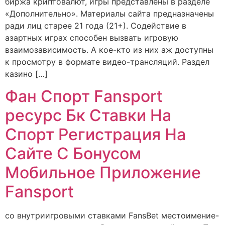
биржа криптовалют, игры представлены в разделе
«Дополнительно». Материалы сайта предназначены
ради лиц старее 21 года (21+). Содействие в
азартных играх способен вызвать игровую
взаимозависимость. А кое-кто из них аж доступны
к просмотру в формате видео-трансляций. Раздел
казино […]
Фан Спорт Fansport
ресурс Бк Ставки На
Спорт Регистрация На
Сайте С Бонусом
Мобильное Приложение
Fansport
со внутриигровыми ставками FansBet местоимение-