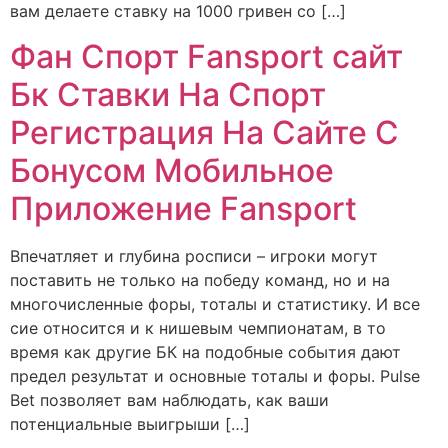
вам делаете ставку на 1000 гривен со […]
Фан Спорт Fansport сайт
Бк Ставки На Спорт
Регистрация На Сайте С
Бонусом Мобильное
Приложение Fansport
Впечатляет и глубина росписи – игроки могут
поставить не только на победу команд, но и на
многочисленные форы, тоталы и статистику. И все
сие относится и к нишевым чемпионатам, в то
время как другие БК на подобные события дают
предел результат и основные тоталы и форы. Pulse
Bet позволяет вам наблюдать, как ваши
потенциальные выигрыши […]