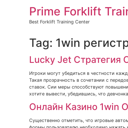
Skip
Prime Forklift Tra
to
content
Best Forklift Training Center
Tag:
1win регист
Lucky Jet Стратегия
Игроки могут убедиться в честности кажд
Такая прозрачность в сочетании с передо
ставок. Сии меры способствуют повышению
хотите вывести, убедившись, что девчонка
Онлайн Казино 1win О
Существенно отметить, что игровые авто
формы пользователю необходимо нажать н