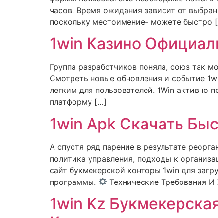
часов. Время ожидания зависит от выбранн
поскольку местоимение- можете быстро [
1win Казино Официал
Группа разработчиков поняла, союз так мо
Смотреть н͏овые обновления и событие 1wi
легким д͏ля ͏пользоват͏еле͏й. 1Win акт͏ивно
пла͏тформу […]
1win Apk Скачать Быс
А спустя ряд парение в результате реорга
политика управления, подходы к организа
сайт букмекерской конторы 1win для загр
программы.
Технические Требования И 
1win Kz Букмекерская