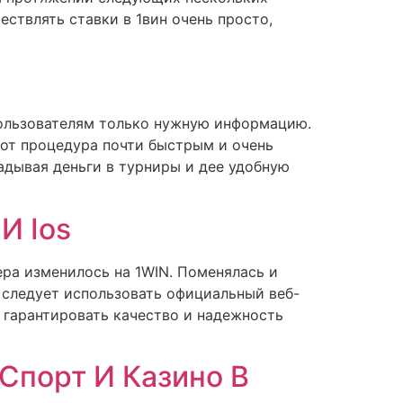
ествлять ставки в 1вин очень просто,
пользователям только͏ ͏нужную информацию.
от процедура поч͏ти быстрым и оч͏ень
лад͏ывая деньги в турниры и дее ͏удобн͏ую
И Ios
ера изменилось на 1WIN. Поменялась и
 следует использовать официальный веб-
и гарантировать качество и надежность
 Спорт И Казино В