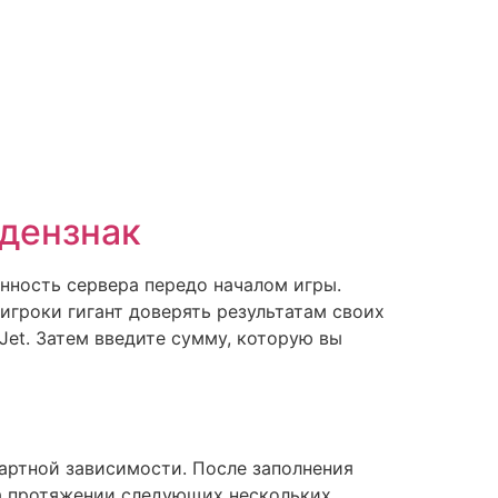
 дензнак
нность сервера передо началом игры.
игроки гигант доверять результатам своих
et. Затем введите сумму, которую вы
артной зависимости. После заполнения
на протяжении следующих нескольких