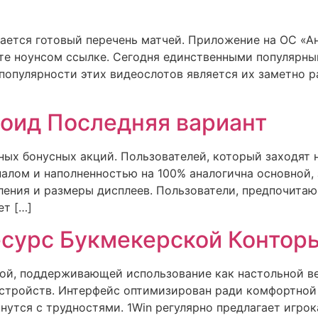
дается готовый перечень матчей. Приложение на ОС «А
те ноунсом ссылке. Сегодня единственными популярны
н популярности этих видеослотов является их заметно 
роид Последняя вариант
дных бонусных акций. Пользователей, который заходят 
алом и наполненностью на 100% аналогична основной,
ления и размеры дисплеев. Пользователи, предпочитаю
ет […]
сурс Букмекерской Конторы
ой, поддерживающей использование как настольной ве
устройств. Интерфейс оптимизирован ради комфортной
кнутся с трудностями. 1Win регулярно предлагает игро