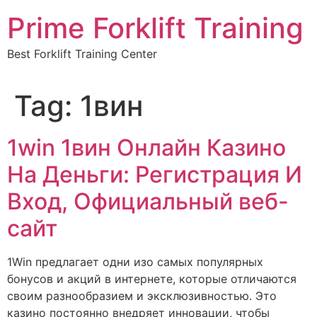
Skip
Prime Forklift Training
to
content
Best Forklift Training Center
Tag:
1вин
1win 1вин Онлайн Казино
На Деньги: Регистрация И
Вход, Официальный веб-
сайт
1Win предлагает одни изо самых популярных
бонусов и акций в интернете, которые отличаются
своим разнообразием и эксклюзивностью. Это
казино постоянно внедряет инновации, чтобы