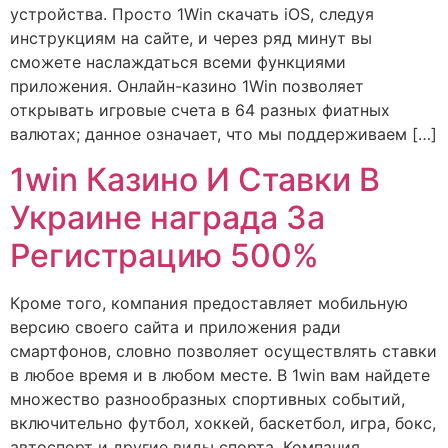
устройства. Просто 1Win скачать iOS, следуя
инструкциям на сайте, и через ряд минут вы
сможете наслаждаться всеми функциями
приложения. Онлайн-казино 1Win позволяет
открывать игровые счета в 64 разных фиатных
валютах; данное означает, что мы поддерживаем […]
1win Казино И Ставки В
Украине награда За
Регистрацию 500%
Кроме того, компания предоставляет мобильную
версию своего сайта и приложения ради
смартфонов, словно позволяет осуществлять ставки
в любое время и в любом месте. В 1win вам найдете
множество разнообразных спортивных событий,
включительно футбол, хоккей, баскетбол, игра, бокс,
автоспорт и другие виды спорта. Компания