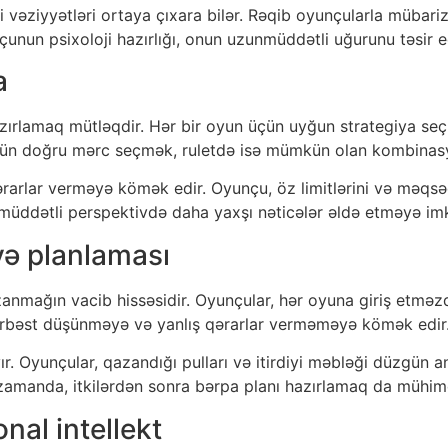
oji vəziyyətləri ortaya çıxara bilər. Rəqib oyunçularla mübar
unun psixoloji hazırlığı, onun uzunmüddətli uğurunu təsir ed
a
ırlamaq mütləqdir. Hər bir oyun üçün uyğun strategiya seç
ün doğru mərc seçmək, ruletdə isə mümkün olan kombinasy
arlar verməyə kömək edir. Oyunçu, öz limitlərini və məqsə
unmüddətli perspektivdə daha yaxşı nəticələr əldə etməyə im
yə planlaması
anmağın vacib hissəsidir. Oyunçular, hər oyuna giriş etməz
 sərbəst düşünməyə və yanlış qərarlar verməməyə kömək edir
 Oyunçular, qazandığı pulları və itirdiyi məbləği düzgün an
i zamanda, itkilərdən sonra bərpa planı hazırlamaq da mühimd
onal intellekt