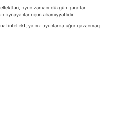
tellektləri, oyun zamanı düzgün qərarlar
un oynayanlar üçün əhəmiyyətlidir.
ional intellekt, yalnız oyunlarda uğur qazanmaq