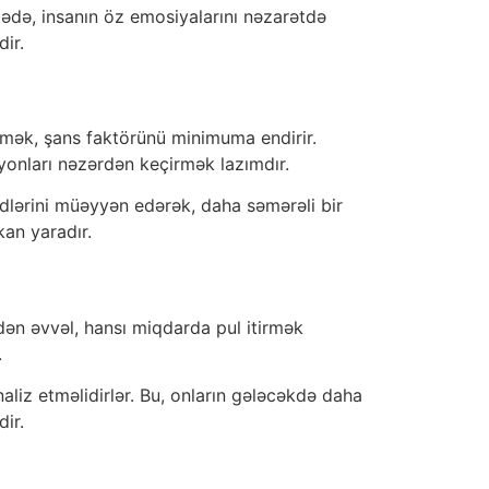
izədə, insanın öz emosiyalarını nəzarətdə
ir.
mək, şans faktörünü minimuma endirir.
onları nəzərdən keçirmək lazımdır.
dlərini müəyyən edərək, daha səmərəli bir
kan yaradır.
dən əvvəl, hansı miqdarda pul itirmək
.
aliz etməlidirlər. Bu, onların gələcəkdə daha
ir.