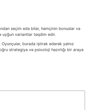
ından seçim edə bilər, həmçinin bonuslar və
ə uyğun variantlar təqdim edir.
 Oyunçular, burada iştirak edərək yalnız
u strategiya və psixoloji hazırlığı bir araya