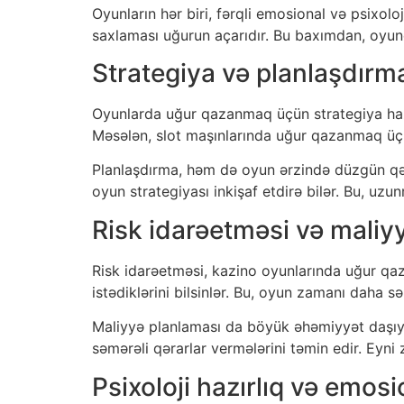
Oyunların hər biri, fərqli emosional və psixol
saxlaması uğurun açarıdır. Bu baxımdan, oyunç
Strategiya və planlaşdırm
Oyunlarda uğur qazanmaq üçün strategiya haz
Məsələn, slot maşınlarında uğur qazanmaq üç
Planlaşdırma, həm də oyun ərzində düzgün qər
oyun strategiyası inkişaf etdirə bilər. Bu, uz
Risk idarəetməsi və maliy
Risk idarəetməsi, kazino oyunlarında uğur qaz
istədiklərini bilsinlər. Bu, oyun zamanı daha
Maliyyə planlaması da böyük əhəmiyyət daşıyır.
səmərəli qərarlar vermələrini təmin edir. Eyn
Psixoloji hazırlıq və emosi