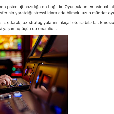
da psixoloji hazırlığa da bağlıdır. Oyunçuların emosional in
ferinin yaratdığı stressi idarə edə bilmək, uzun müddət oy
liz edərək, öz strategiyalarını inkişaf etdirə bilərlər. Emos
si yaşamaq üçün də önəmlidir.