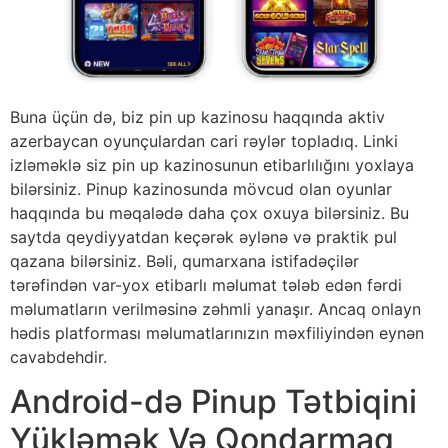
Buna üçün də, biz pin up kazinosu haqqında aktiv
azerbaycan oyunçulardan cari rəylər topladıq. Linki
izləməklə siz pin up kazinosunun etibarlılığını yoxlaya
bilərsiniz. Pinup kazinosunda mövcud olan oyunlar
haqqında bu məqalədə daha çox oxuya bilərsiniz. Bu
saytda qeydiyyatdan keçərək əylənə və praktik pul
qazana bilərsiniz. Bəli, qumarxana istifadəçilər
tərəfindən var-yox etibarlı məlumat tələb edən fərdi
məlumatların verilməsinə zəhmli yanaşır. Ancaq onlayn
hədis platforması məlumatlarınızın məxfiliyindən eynən
cavabdehdir.
Android-də Pinup Tətbiqini
Yükləmək Və Qondarmaq