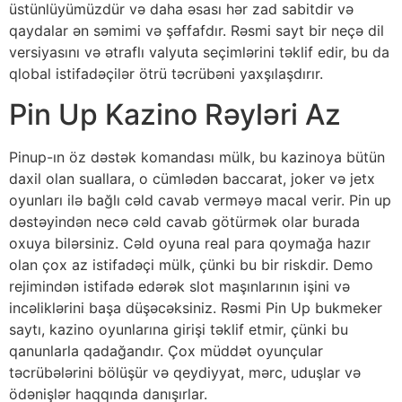
üstünlüyümüzdür və daha əsası hər zad sabitdir və
qaydalar ən səmimi və şəffafdır. Rəsmi sayt bir neçə dil
versiyasını və ətraflı valyuta seçimlərini təklif edir, bu da
qlobal istifadəçilər ötrü təcrübəni yaxşılaşdırır.
Pin Up Kazino Rəyləri Az
Pinup-ın öz dəstək komandası mülk, bu kazinoya bütün
daxil olan suallara, o cümlədən baccarat, joker və jetx
oyunları ilə bağlı cəld cavab verməyə macal verir. Pin up
dəstəyindən necə cəld cavab götürmək olar burada
oxuya bilərsiniz. Cəld oyuna real para qoymağa hazır
olan çox az istifadəçi mülk, çünki bu bir riskdir. Demo
rejimindən istifadə edərək slot maşınlarının işini və
incəliklərini başa düşəcəksiniz. Rəsmi Pin Up bukmeker
saytı, kazino oyunlarına girişi təklif etmir, çünki bu
qanunlarla qadağandır. Çox müddət oyunçular
təcrübələrini bölüşür və qeydiyyat, mərc, uduşlar və
ödənişlər haqqında danışırlar.