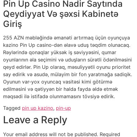
Pin Up Casino Nadir Saytında
Qeydiyyat Və şəxsi Kabinetə
Giriş
255 AZN məbləğində əmanəti artırmaq üçün oyunçuya
kazino Pin Up casino-dən əlavə uduş təqdim olunacaq.
Rəylərində qonaqlar yüksək iş səviyyəsini, qumar
oyunlarının əla seçimini və uduşların sürətli ödənilməsini
qeyd edirlər. Pin Up olaraq, məsuliyyətli oyunu prioritet
say edirik və asudə, mülayim bir fon yaratmağa sadiqik.
Oyunun var-yox oyuncaq vasitəsi kimi götürmə
edilməsini və qətiyyən bir halda fayda əldə etmək
məqsədi ilə istifadə olunmamasını tövsiyə edirik.
Tagged
pin up kazino
,
pin-up
Leave a Reply
Your email address will not be published.
Required