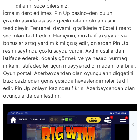
dillərini seçə bilərsiniz.
İcmalın dərc edilməsi Pin Up casino-dən pulun
çıxarılmasında əsassız gecikmələrin olmamasını
təsdiqləyir. Təntənəli davamlı qrafiklərlə müxtəlif mərc
seçimləri təklif edilir. Həmçinin, müxtəlif aksiyalar və
bonuslar artıq yardım kimi çıxış edir, onlardan Pin Up
rəsmi saytında çoxlu sayda vardır. Aydın üsullardan
istifadə edərək, ödəniş görmək və ya hesabı vurmaq
imkanı, istifadəçilər üçün müəyyənedici məqam ola bilər.
Oyun portalı Azərbaycandan olan oyunçuların diqqətini
bax: cəzb edən geniş çeşiddə həvəsləndirmələr təklif
edir. Pin Up onlayn kazinosu fikrini Azərbaycandan olan
oyunçularda cəmləşdirir.